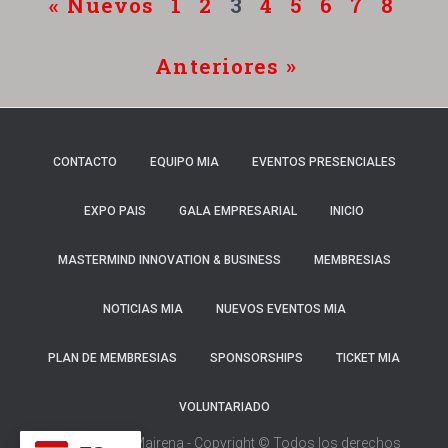
« Nuevos
1
2
3
4
5
6
7
8
Anteriores »
CONTACTO
EQUIPO MIA
EVENTOS PRESENCIALES
EXPO PAIS
GALA EMPRESARIAL
INICIO
MASTERMIND INNOVATION & BUSINESS
MEMBRESIAS
NOTICIAS MIA
NUEVOS EVENTOS MIA
PLAN DE MEMBRESIAS
SPONSORSHIPS
TICKET MIA
VOLUNTARIADO
Karen Gisella Mairena - Copyright © Todos los derechos