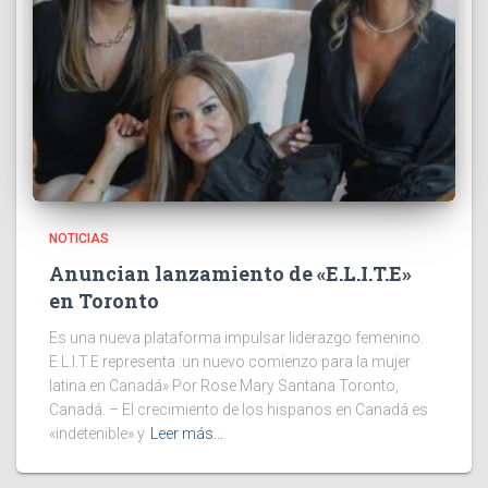
NOTICIAS
Anuncian lanzamiento de «E.L.I.T.E»
en Toronto
Es una nueva plataforma impulsar liderazgo femenino.
E.L.I.T.E representa :un nuevo comienzo para la mujer
latina en Canadá» Por Rose Mary Santana Toronto,
Canadá. – El crecimiento de los hispanos en Canadá es
«indetenible» y
Leer más…