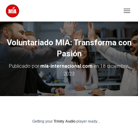
C
A
M
B
I
Voluntariado MIA: Transforma con
A
R
Pasión
M
O
Publicado por
mia-internacional.com
en
18 diciembre,
D
2023
O
D
E
N
A
V
E
G
A
Getting your
Trinity Audio
player ready...
C
I