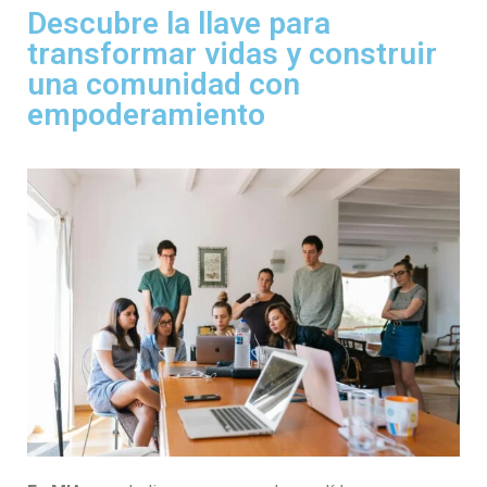
Ó
Descubre la llave para
N
transformar vidas y construir
una comunidad con
empoderamiento