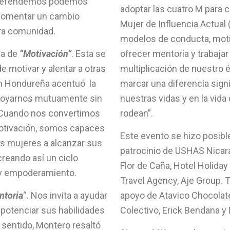
e defendemos podemos
adoptar las cuatro M para 
y fomentar un cambio
Mujer de Influencia Actual 
tra comunidad.
modelos de conducta, motiv
la de
“Motivación”
. Esta se
ofrecer mentoría y trabajar 
e motivar y alentar a otras
multiplicación de nuestro 
h Hondureña acentuó la
marcar una diferencia signi
poyarnos mutuamente sin
nuestras vidas y en la vid
. Cuando nos convertimos
rodean”.
otivación, somos capaces
Este evento se hizo posible
as mujeres a alcanzar sus
patrocinio de USHAS Nicar
reando así un ciclo
Flor de Caña, Hotel Holiday 
 y empoderamiento.
Travel Agency, Aje Group. 
ntoria
“. Nos invita a ayudar
apoyo de Atavico Chocolate
 potenciar sus habilidades
Colectivo, Erick Bendana y
e sentido, Montero resaltó