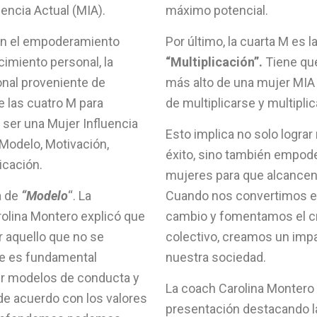
uencia Actual (MIA).
máximo potencial.
en el empoderamiento
Por último, la cuarta M es l
cimiento personal, la
“Multiplicación”.
Tiene que
ional proveniente de
más alto de una mujer MIA 
e las cuatro M para
de multiplicarse y multipli
y ser una Mujer Influencia
Esto implica no solo lograr
 Modelo, Motivación,
éxito, sino también empode
icación.
mujeres para que alcancen
a de
“Modelo
“. La
Cuando nos convertimos e
olina Montero explicó que
cambio y fomentamos el c
r aquello que no se
colectivo, creamos un imp
que es fundamental
nuestra sociedad.
er modelos de conducta y
La coach Carolina Montero
r de acuerdo con los valores
presentación destacando l