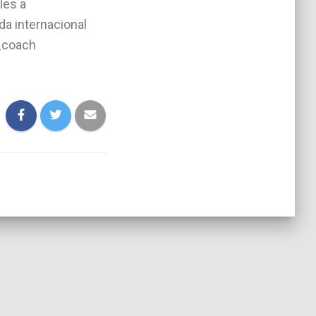
les a
ada internacional
_coach