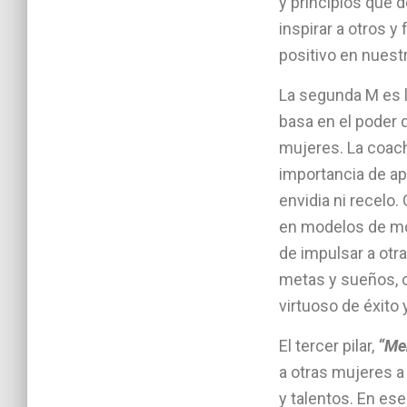
y principios qu
inspirar a otros 
positivo en nues
La segunda M es 
basa en el poder d
mujeres. La coac
importancia de a
envidia ni recelo
en modelos de m
de impulsar a otr
metas y sueños, c
virtuoso de éxito
El tercer pilar,
“Me
a otras mujeres a
y talentos. En es