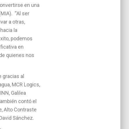
convertirse en una
(MIA). “Al ser
ar a otras,
hacia la
éxito, podemos
ficativa en
a de quienes nos
 gracias al
agua, MCR Logics,
INN, Galilea
También contó el
, Alto Contraste
 David Sánchez.